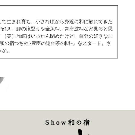
して生まれ育ち、小さな頃から身近に和に触れてきた
が好き。鯉の滝登りや金魚柄、青海波柄など見ると思
す（笑）旅館はいったん閉めたけど、自分の好きなこ
w和の宿つちや~豊臣の隠れ茶の間~』をスタート。さ
うか。