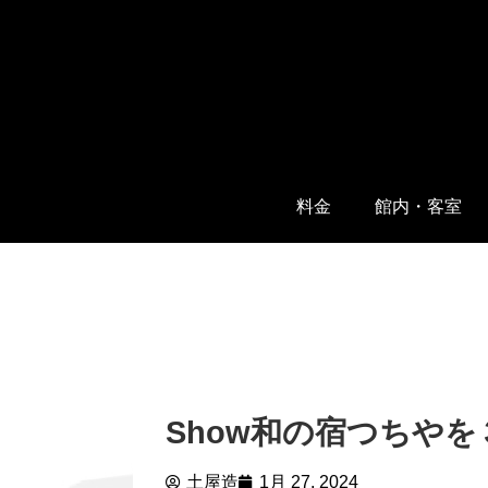
料金
館内・客室
Show和の宿つちやを
土屋造
1月 27, 2024