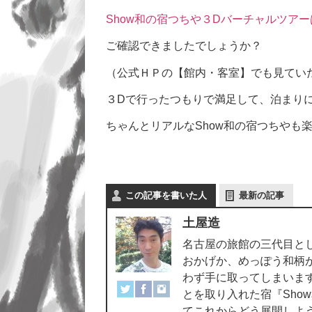
Show和の宿つちや３Dバーチャルツア
ご確認できましたでしょうか？
（公式ＨＰの【館内・客室】でも見てい
３Dで行ったつもりで満足して、泊まりに
ちゃんとリアルなShow和の宿つちやも
この記事を書いた人
最新の記事
土屋造
名古屋の旅館の三代目と
おかげか、めっぽう和柄
わず手に取ってしまいま
とを取り入れた宿『Sho
てこれからどう展開しよ