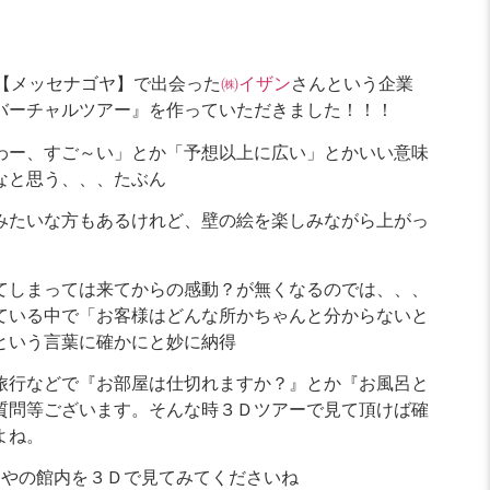
【メッセナゴヤ】で出会った
㈱イザン
さんという企業
バーチャルツアー』を作っていただきました！！！
わー、すご～い」とか「予想以上に広い」とかいい意味
なと思う、、、たぶん
みたいな方もあるけれど、壁の絵を楽しみながら上がっ
てしまっては来てからの感動？が無くなるのでは、、、
ている中で「お客様はどんな所かちゃんと分からないと
という言葉に確かにと妙に納得
旅行などで『お部屋は仕切れますか？』とか『お風呂と
質問等ございます。そんな時３Ｄツアーで見て頂けば確
よね。
ちやの館内を３Ｄで見てみてくださいね