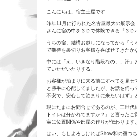
こんにちは、宿主土屋です
昨年11月に行われた名古屋最大の展示会
さんに宿の中を３Ｄで体験できる『３Ｄ
うちの宿、結構お越しになってから「う
で期待を裏切りお客様を喜ばせてきたか
中には「え、いきなり階段なの、、汗」
ていただいたりする。
お客様が泊まりに来る前にすべてを見せ
と勝手に心配してましたが、お話を伺っ
不安で、安心して泊まりに来たいはず」
現にたまにお問合せであるのが、三世代
トイレは分かれてますか？』と言ったご
実に位置関係や部屋の作りが伝わります
はい、もしよろしければShow和の宿つ