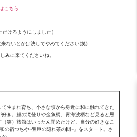
ーはこちら
ただけるようにしました）
来ないとかは決してやめてください(笑)
楽しみに来てくださいね。
して生まれ育ち、小さな頃から身近に和に触れてきた
が好き。鯉の滝登りや金魚柄、青海波柄など見ると思
す（笑）旅館はいったん閉めたけど、自分の好きなこ
w和の宿つちや~豊臣の隠れ茶の間~』をスタート。さ
うか。